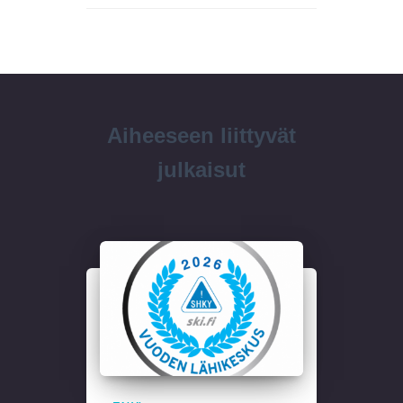
Aiheeseen liittyvät
julkaisut