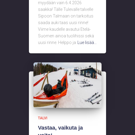
myydään vain 6.4.2026
saakka! Tälle Tulevalle talvelle
Sipoon Talmaan on tarkoitus
saada auki taas uusi rinne!
Viime kaudelle avautui Etelä-
Suomen ainoa tuolihissi sekä
uusi rinne. Helppo ja
Lue lisää…
TALVI
Vastaa, vaikuta ja