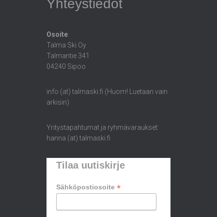
Yhteystiedot
Osoite
:
Talma Ski Oy
Talmantie 341
04240 Sipoo
info (at) talmaski.fi (Huom! Luetaan vain
arkisin)
Yritystapahtumat ja ryhmävaraukset:
hanna (at) talmaski.fi
Tilaa uutiskirje
*
Sähköpostiosoite