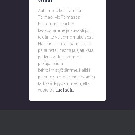
voita!
Auta meitä kehittämään
Talmaa. Me Talmassa
haluamme kehittää
keskustamme jatkuvasti juuri
teidän toiveidenne mukaisesti!
Haluaisimmekin saada teiltä
palautetta, ideoita ja ajatuksia,
joiden avulla jatkamme
pitkäjänteistä
kehittämistyötämme. Kaikki
palaute on meille ensiarvoisen
tärkeää. Pyydämmekin, että
vastaisit
Lue lisää…