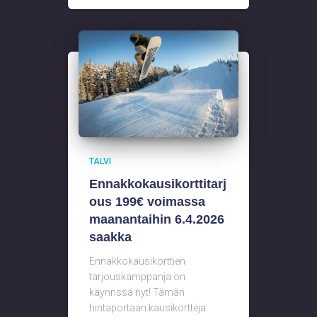
TALVI
Ennakkokausikorttitarj
ous 199€ voimassa
maanantaihin 6.4.2026
saakka
Ennakkokausikorttien
tarjouskamppanja on
käynnssä nyt! Tämän
hintaportaan kausikortteja