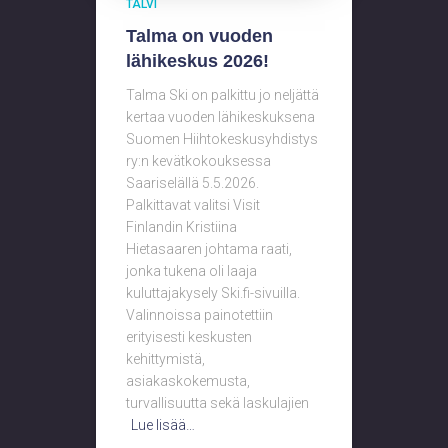
TALVI
Talma on vuoden
lähikeskus 2026!
Talma Ski on palkittu jo neljättä
kertaa vuoden lähikeskuksena
Suomen Hiihtokeskusyhdistys
ry:n kevätkokouksessa
Saariselällä 5.5.2026.
Palkittavat valitsi Visit
Finlandin Kristiina
Hietasaaren johtama raati,
jonka tukena oli laaja
kuluttajakysely Ski.fi-sivuilla.
Valinnoissa painotettiin
erityisesti keskusten
kehittymistä,
asiakaskokemusta,
turvallisuutta sekä laskulajien
Lue lisää…