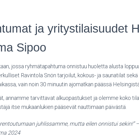
mat ja yritystilaisuudet H
lma Sipoo
aan, jossa ryhmätapahtuma onnistuu huoletta alusta loppuu
erkulliset Ravintola Snön tarjoilut, kokous- ja saunatilat sek
ikassa, vain noin 30 minuutin ajomatkan päässä Helsingistä
 annamme tarvittavat alkuopastukset ja olemme koko tilai
jestäjä itse mukaanlukien pääsevät nauttimaan päivästä.
 rentoutumaan juhlissamme, mutta eilen onnistui sekin!” – 
uma 2024