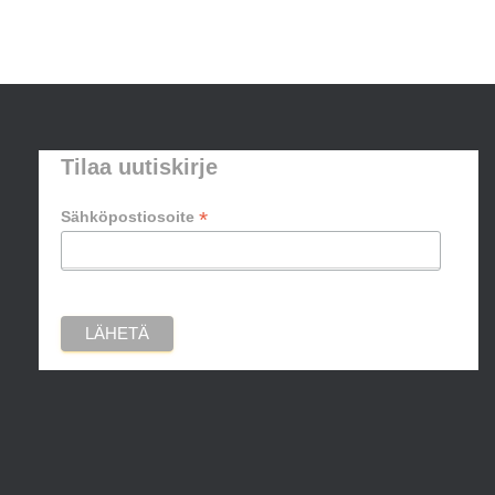
Tilaa uutiskirje
*
Sähköpostiosoite