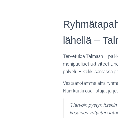
Ryhmätapahtu
lähellä – Ta
Tervetuloa Talmaan – paikk
monipuoliset aktiviteetit, h
palvelu – kaikki samassa pa
Vastaanotamme aina ryhmät,
Näin kaikki osallistujat jär
”Harvoin pystyn itsekin
kesäinen yritystapaht