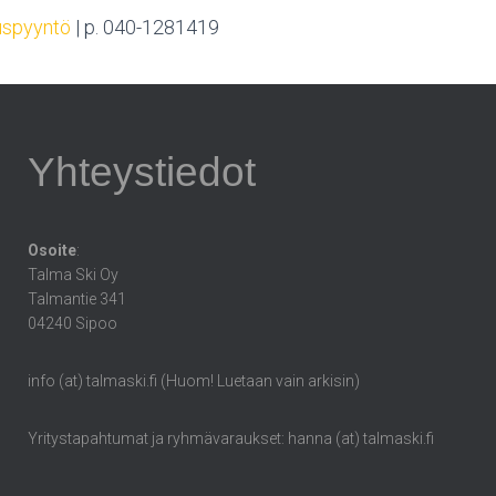
uspyyntö
| p. 040-1281419
Yhteystiedot
Osoite
:
Talma Ski Oy
Talmantie 341
04240 Sipoo
info (at) talmaski.fi (Huom! Luetaan vain arkisin)
Yritystapahtumat ja ryhmävaraukset: hanna (at) talmaski.fi