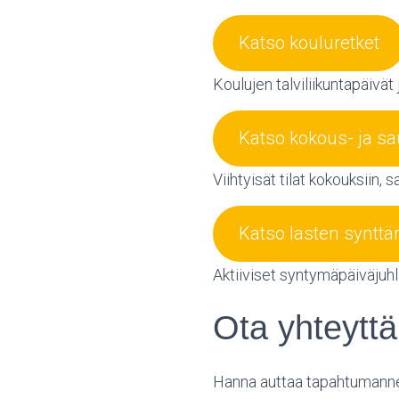
Katso kouluretket
Koulujen talviliikuntapäivät 
Katso kokous- ja sa
Viihtyisät tilat kokouksiin, s
Katso lasten synttär
Aktiiviset syntymäpäiväjuhlat
Ota yhteyttä
Hanna auttaa tapahtumanne 