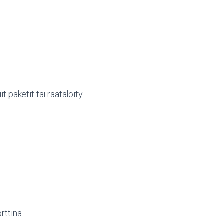
t paketit tai räätälöity
rttina.