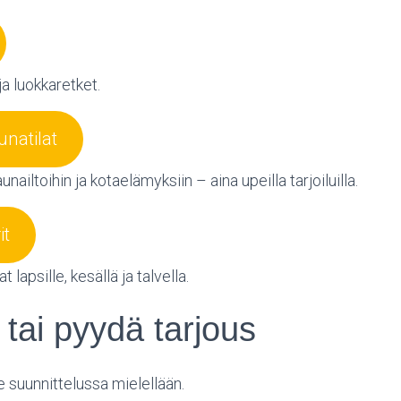
ja luokkaretket.
unatilat
aunailtoihin ja kotaelämyksiin – aina upeilla tarjoiluilla.
it
 lapsille, kesällä ja talvella.
 tai pyydä tarjous
suunnittelussa mielellään.