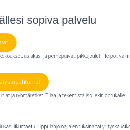
ällesi sopiva palvelu
mat
kokoukset, asiakas- ja perhepäivät, pikkujoulut. Helpot valmii
istystapahtumat
hlat ja ryhmäretket. Tilaa ja tekemistä isollekin porukalle.
ukas liikuntaetu. Lippulahjoina, alennuksina tai yrityskausiko