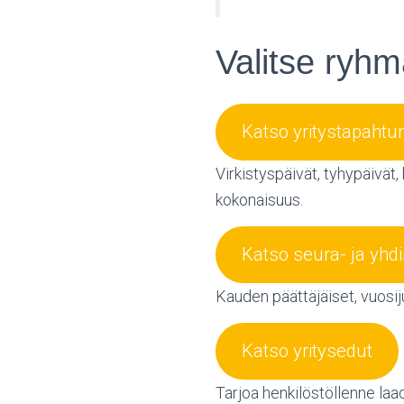
Valitse ryhm
Katso yritystapahtu
Virkistyspäivät, tyhypäivät, 
kokonaisuus.
Katso seura- ja yhd
Kauden päättäjäiset, vuosiju
Katso yritysedut
Tarjoa henkilöstöllenne laad