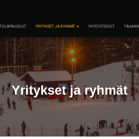
TOLAPALVELUT
YRITYKSET JA RYHMÄT
YHTEYSTIEDOT
TALMAS
Yritykset ja ryhmät