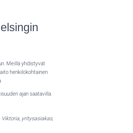
elsingin
n. Meillä yhdistyvät
ä aito henkilökohtainen
.
suuden ajan saatavilla.
Viktoria, yritysasiakas,