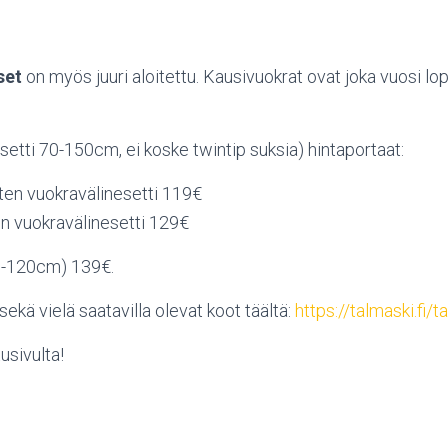
set
on myös juuri aloitettu. Kausivuokrat ovat joka vuosi lo
setti 70-150cm, ei koske twintip suksia) hintaportaat:
ten vuokravälinesetti 119€
n vuokravälinesetti 129€
90-120cm) 139€.
ekä vielä saatavilla olevat koot täältä:
https://talmaski.fi/t
usivulta!