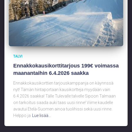
TALVI
Ennakkokausikorttitarjous 199€ voimassa
maanantaihin 6.4.2026 saakka
Ennakkokausikorttien tarjouskamppanja on käynnssä
nyt! Tämän hintaportaan kausikortteja myydään vain
6.4.2026 saakka! Tälle Tulevalle talvelle Sipoon Talmaan
on tarkoitus saada auki taas uusi rinne! Viime kaudelle
avautui Etelä-Suomen ainoa tuolihissi sekä uusi rinne.
Helppo ja
Lue lisää…