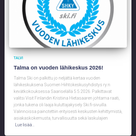
TALVI
Talma on vuoden lähikeskus 2026!
Talma Ski on palkittu jo neljättä kertaa vuoden
lähikeskuksena Suomen Hiihtokeskusyhdistys ry:n
kevätkokouksessa Saariselällä 5.5.2026. Palkittavat
valitsi Visit Finlandin Kristiina Hietasaaren johtama raati,
jonka tukena oli laaja kuluttajakysely Ski.fi-sivuilla.
Valinnoissa painotettiin erityisesti keskusten kehittymistä,
asiakaskokemusta, turvallisuutta sekä laskulajien
Lue lisää…