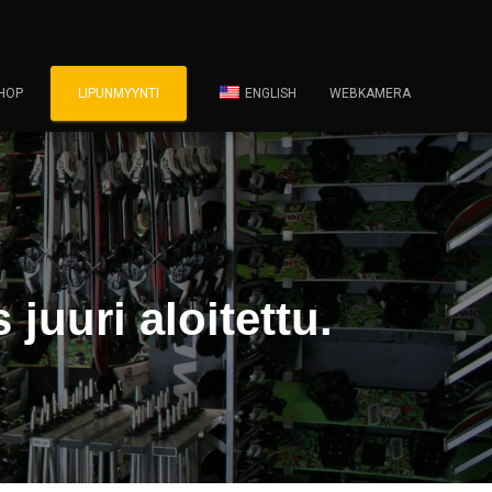
HOP
LIPUNMYYNTI
ENGLISH
WEBKAMERA
uuri aloitettu.