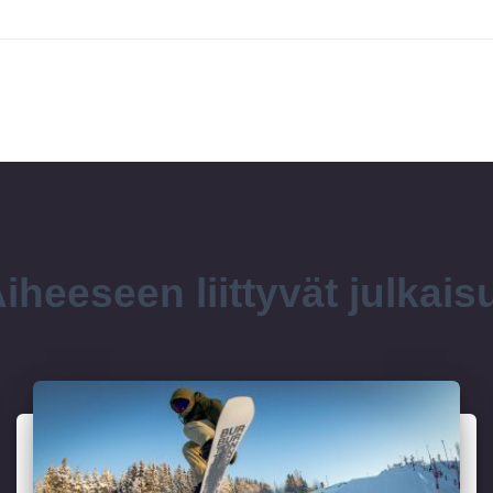
iheeseen liittyvät julkais