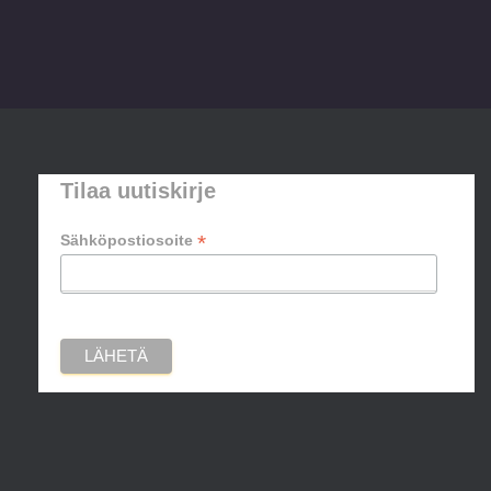
Tilaa uutiskirje
*
Sähköpostiosoite