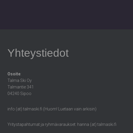
Yhteystiedot
Osoite
:
Talma Ski Oy
Talmantie 341
04240 Sipoo
info (at) talmaski.fi (Huom! Luetaan vain arkisin)
Yritystapahtumat ja ryhmävaraukset: hanna (at) talmaski.fi