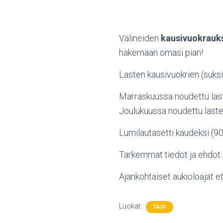
Välineiden
kausivuokrauk
hakemaan omasi pian!
Lasten kausivuokrien (suksi
Marraskuussa noudettu las
Joulukuussa noudettu laste
Lumilautasetti kaudeksi (
Tarkemmat tiedot ja ehdot s
Ajankohtaiset aukioloajat et
Luokat:
TALVI