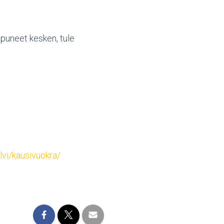
ppuneet kesken, tule
alvi/kausivuokra/