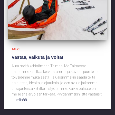
TALVI
Vastaa, vaikuta ja voita!
Auta meitä kehittämään Talmaa. Me Talmassa
haluamme kehittää keskustamme jatkuvasti juuri teidän
toiveidenne mukaisesti! Haluaisimmekin saada teiltä
palautetta, ideoita ja ajatuksia, joiden avulla jatkamme
pitkäjänteistä kehittämistyötämme. Kaikki palaute on
meille ensiarvoisen tärkeää. Pyydämmekin, että vastaisit
Lue lisää…