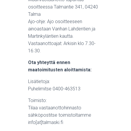
osoitteessa Talmantie 341, 04240
Talma
Ajo-ohje: Ajo osoitteeseen
ainoastaan Vanhan Lahdentien ja
Martinkyläntien kautta.
Vastaanottoajat: Arkisin klo 7.30-
16.30.
Ota yhteyttä ennen
maatoimitusten aloittamista:
Lisätietoja:
Puhelimitse 0400-463513
Toimisto:
Tilaa vastaanottohinnasto
sähköpostitse toimistoltamme
info[at]talmaski.fi