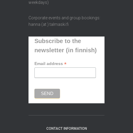
weekdays)
Corporate events and group bookings:
hanna (at ) talmaski.fi
Subscribe to the
newsletter (in finnish)
*
Email address
CONTACT INFORMATION