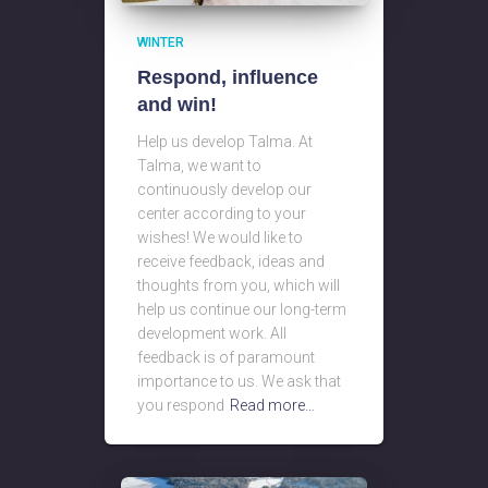
WINTER
Respond, influence
and win!
Help us develop Talma. At
Talma, we want to
continuously develop our
center according to your
wishes! We would like to
receive feedback, ideas and
thoughts from you, which will
help us continue our long-term
development work. All
feedback is of paramount
importance to us. We ask that
you respond
Read more…