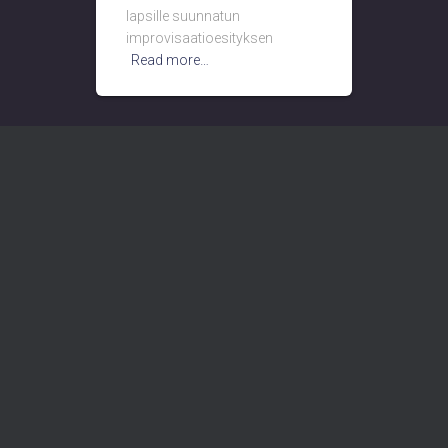
lapsille suunnatun
improvisaatioesityksen
Read more…