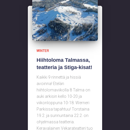
WINTER
Hiihtoloma Talmassa,
teatteria ja Stiga-kisat!
Kaikki 9 rinnettä ja hissiä
avoinna! Etelän
hiihtolomaviikolla 8 Talma on
auki arkisin kello 10-20 ja
viikonloppuna 10-18. Werneri
Parkissa tapahtuu! Torstaina
19.2. ja sunnuntaina 22.2. on
ohjelmassa teatteria.
Keravalainen Vekarateatteri tuo