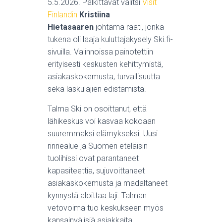
5.5.2026. Palkittavat valitsi
Visit
Finlandin
Kristiina
Hietasaaren
johtama raati, jonka
tukena oli laaja kuluttajakysely Ski.fi-
sivuilla. Valinnoissa painotettiin
erityisesti keskusten kehittymistä,
asiakaskokemusta, turvallisuutta
sekä laskulajien edistämistä.
Talma Ski on osoittanut, että
lähikeskus voi kasvaa kokoaan
suuremmaksi elämykseksi. Uusi
rinnealue ja Suomen eteläisin
tuolihissi ovat parantaneet
kapasiteettia, sujuvoittaneet
asiakaskokemusta ja madaltaneet
kynnystä aloittaa laji. Talman
vetovoima tuo keskukseen myös
kansainvälisiä asiakkaita.