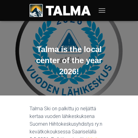
T
O
G
G
L
E
Talma is the local
N
A
center of the year
V
I
2026!
G
A
T
I
O
N
Talma Ski on palkittu jo neljättä
kertaa vuoden lähikeskuksena
Suomen Hiihtokeskusyhdistys ry:n
kevätkokouksessa Saariselällä