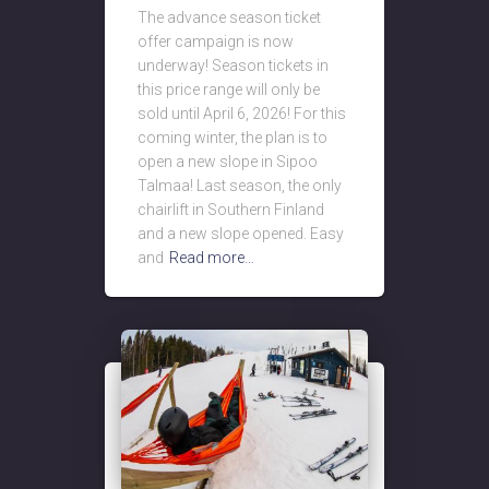
The advance season ticket
offer campaign is now
underway! Season tickets in
this price range will only be
sold until April 6, 2026! For this
coming winter, the plan is to
open a new slope in Sipoo
Talmaa! Last season, the only
chairlift in Southern Finland
and a new slope opened. Easy
and
Read more…